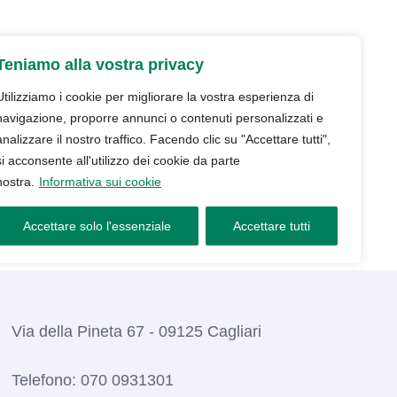
udio
Trattamenti
Servizi
Blog
Teniamo alla vostra privacy
Contatti e prenotazioni
Utilizziamo i cookie per migliorare la vostra esperienza di
navigazione, proporre annunci o contenuti personalizzati e
analizzare il nostro traffico. Facendo clic su "Accettare tutti",
si acconsente all'utilizzo dei cookie da parte
nostra.
Informativa sui cookie
Accettare solo l'essenziale
Accettare tutti
Via della Pineta 67 - 09125 Cagliari
Telefono:
070 0931301