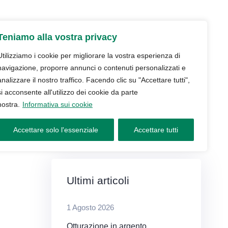
udio
Trattamenti
Servizi
Blog
Teniamo alla vostra privacy
Contatti e prenotazioni
Utilizziamo i cookie per migliorare la vostra esperienza di
navigazione, proporre annunci o contenuti personalizzati e
analizzare il nostro traffico. Facendo clic su "Accettare tutti",
si acconsente all'utilizzo dei cookie da parte
nostra.
Informativa sui cookie
Accettare solo l'essenziale
Accettare tutti
Ultimi articoli
1 Agosto 2026
Otturazione in argento