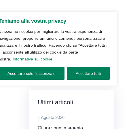
udio
Trattamenti
Servizi
Blog
Teniamo alla vostra privacy
Contatti e prenotazioni
Utilizziamo i cookie per migliorare la vostra esperienza di
navigazione, proporre annunci o contenuti personalizzati e
analizzare il nostro traffico. Facendo clic su "Accettare tutti",
si acconsente all'utilizzo dei cookie da parte
nostra.
Informativa sui cookie
Accettare solo l'essenziale
Accettare tutti
Ultimi articoli
1 Agosto 2026
Otturazione in argento