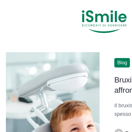
Blog
Bruxi
affro
Il brux
spesso 