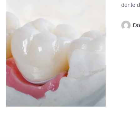
dente d
Do