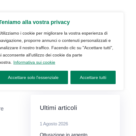
udio
Trattamenti
Servizi
Blog
Teniamo alla vostra privacy
Contatti e prenotazioni
Utilizziamo i cookie per migliorare la vostra esperienza di
navigazione, proporre annunci o contenuti personalizzati e
analizzare il nostro traffico. Facendo clic su "Accettare tutti",
si acconsente all'utilizzo dei cookie da parte
nostra.
Informativa sui cookie
Accettare solo l'essenziale
Accettare tutti
Ultimi articoli
re
1 Agosto 2026
Otturazione in argento