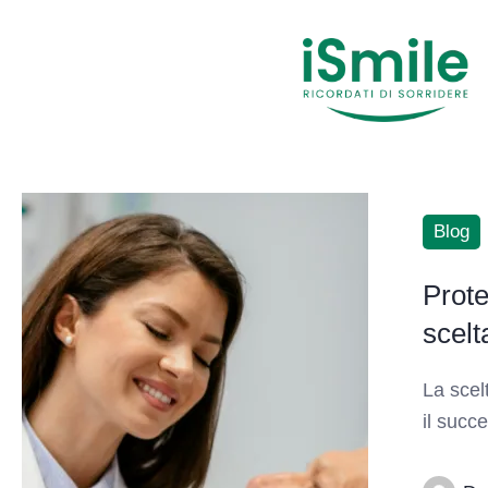
Blog
Prote
scelt
La scel
il succ