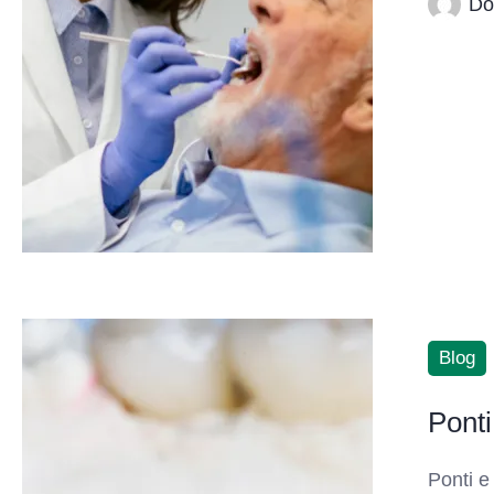
Do
Blog
Ponti
Ponti e