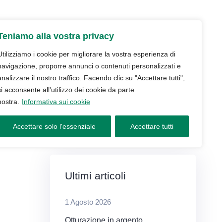
udio
Trattamenti
Servizi
Blog
Teniamo alla vostra privacy
Contatti e prenotazioni
Utilizziamo i cookie per migliorare la vostra esperienza di
navigazione, proporre annunci o contenuti personalizzati e
analizzare il nostro traffico. Facendo clic su "Accettare tutti",
si acconsente all'utilizzo dei cookie da parte
nostra.
Informativa sui cookie
Accettare solo l'essenziale
Accettare tutti
Ultimi articoli
1 Agosto 2026
Otturazione in argento