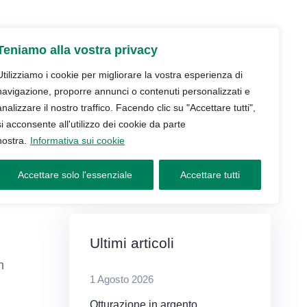
udio
Trattamenti
Servizi
Blog
Teniamo alla vostra privacy
Contatti e prenotazioni
Utilizziamo i cookie per migliorare la vostra esperienza di
navigazione, proporre annunci o contenuti personalizzati e
analizzare il nostro traffico. Facendo clic su "Accettare tutti",
si acconsente all'utilizzo dei cookie da parte
nostra.
Informativa sui cookie
Accettare solo l'essenziale
Accettare tutti
Ultimi articoli
n
1 Agosto 2026
Otturazione in argento