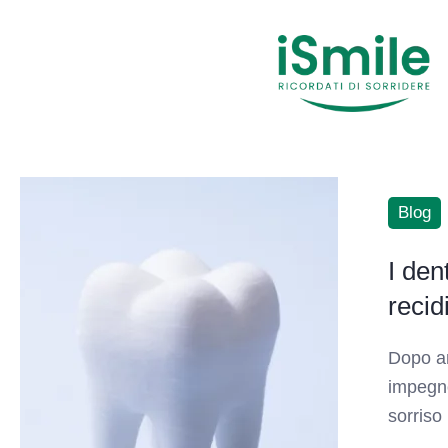
Blog
I den
recid
Dopo an
impegno
sorriso