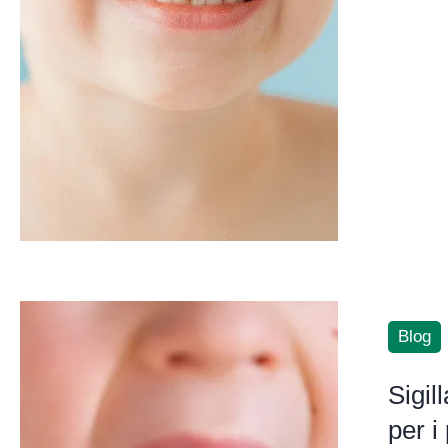
Blog
Sigil
per i