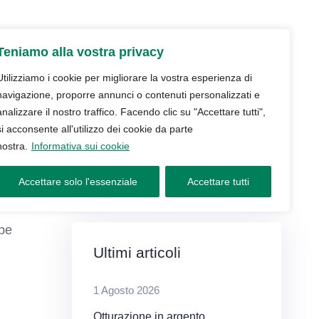
udio
Trattamenti
Servizi
Blog
Teniamo alla vostra privacy
Contatti e prenotazioni
Utilizziamo i cookie per migliorare la vostra esperienza di
navigazione, proporre annunci o contenuti personalizzati e
analizzare il nostro traffico. Facendo clic su "Accettare tutti",
si acconsente all'utilizzo dei cookie da parte
nostra.
Informativa sui cookie
Accettare solo l'essenziale
Accettare tutti
ppe
Ultimi articoli
1 Agosto 2026
Otturazione in argento