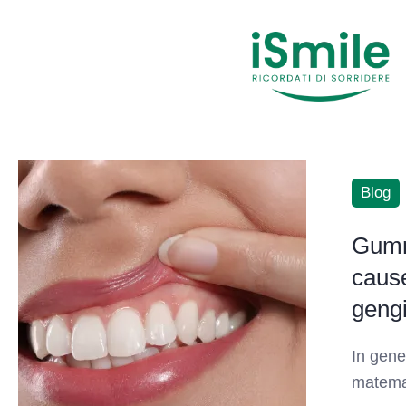
Blog
Gummy
cause
geng
In gene
matema