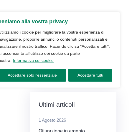
udio
Trattamenti
Servizi
Blog
Teniamo alla vostra privacy
Contatti e prenotazioni
Utilizziamo i cookie per migliorare la vostra esperienza di
navigazione, proporre annunci o contenuti personalizzati e
analizzare il nostro traffico. Facendo clic su "Accettare tutti",
si acconsente all'utilizzo dei cookie da parte
nostra.
Informativa sui cookie
Accettare solo l'essenziale
Accettare tutti
Ultimi articoli
1 Agosto 2026
Otturazione in argento