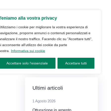
udio
Trattamenti
Servizi
Blog
Teniamo alla vostra privacy
Contatti e prenotazioni
Utilizziamo i cookie per migliorare la vostra esperienza di
navigazione, proporre annunci o contenuti personalizzati e
analizzare il nostro traffico. Facendo clic su "Accettare tutti",
si acconsente all'utilizzo dei cookie da parte
nostra.
Informativa sui cookie
Accettare solo l'essenziale
Accettare tutti
Ultimi articoli
1 Agosto 2026
Otturazione in argento