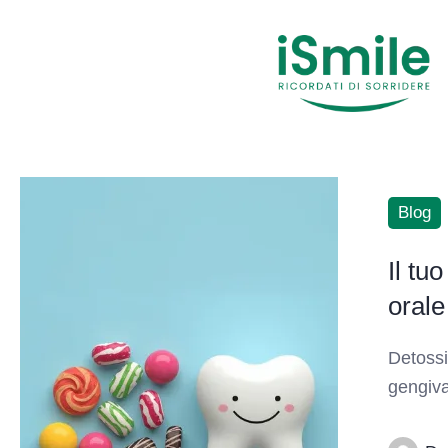
Blog
Il tu
orale
Detossi
gengiva