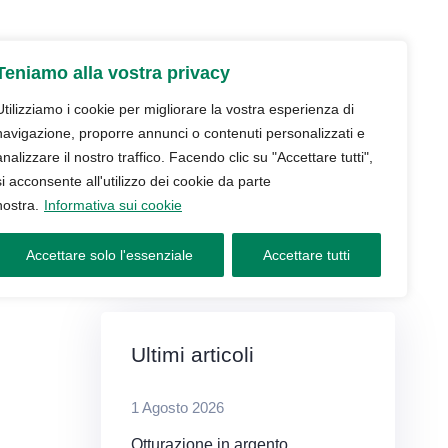
udio
Trattamenti
Servizi
Blog
Teniamo alla vostra privacy
Contatti e prenotazioni
Utilizziamo i cookie per migliorare la vostra esperienza di
navigazione, proporre annunci o contenuti personalizzati e
analizzare il nostro traffico. Facendo clic su "Accettare tutti",
si acconsente all'utilizzo dei cookie da parte
nostra.
Informativa sui cookie
Accettare solo l'essenziale
Accettare tutti
Ultimi articoli
1 Agosto 2026
Otturazione in argento