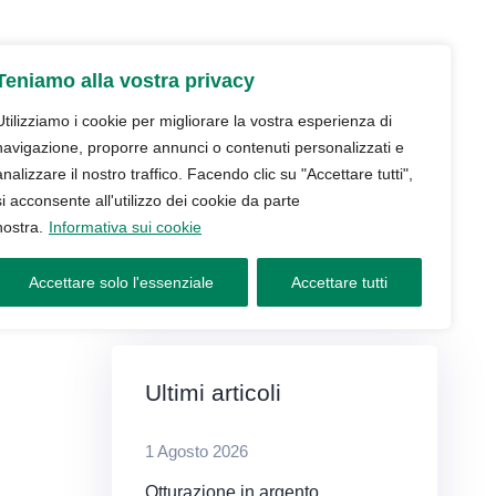
udio
Trattamenti
Servizi
Blog
Teniamo alla vostra privacy
Contatti e prenotazioni
Utilizziamo i cookie per migliorare la vostra esperienza di
navigazione, proporre annunci o contenuti personalizzati e
analizzare il nostro traffico. Facendo clic su "Accettare tutti",
si acconsente all'utilizzo dei cookie da parte
nostra.
Informativa sui cookie
Accettare solo l'essenziale
Accettare tutti
Ultimi articoli
1 Agosto 2026
Otturazione in argento