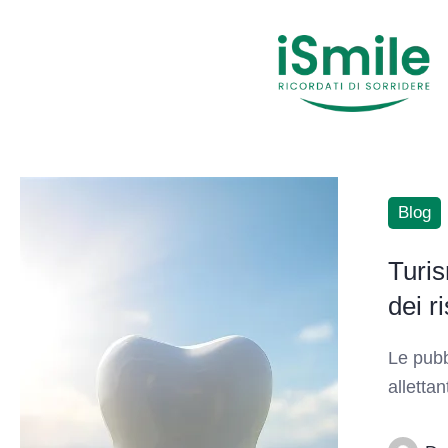
Blog
Turis
dei r
Le pubb
allettan