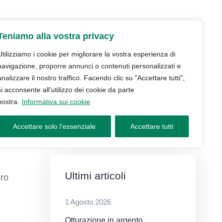
udio
Trattamenti
Servizi
Blog
Teniamo alla vostra privacy
Contatti e prenotazioni
Utilizziamo i cookie per migliorare la vostra esperienza di
navigazione, proporre annunci o contenuti personalizzati e
analizzare il nostro traffico. Facendo clic su "Accettare tutti",
si acconsente all'utilizzo dei cookie da parte
nostra.
Informativa sui cookie
Accettare solo l'essenziale
Accettare tutti
ta
Ultimi articoli
dro
1 Agosto 2026
Otturazione in argento