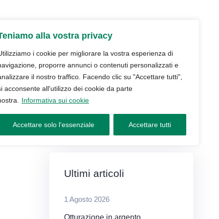
udio
Trattamenti
Servizi
Blog
Teniamo alla vostra privacy
Contatti e prenotazioni
Utilizziamo i cookie per migliorare la vostra esperienza di
navigazione, proporre annunci o contenuti personalizzati e
analizzare il nostro traffico. Facendo clic su "Accettare tutti",
si acconsente all'utilizzo dei cookie da parte
nostra.
Informativa sui cookie
Accettare solo l'essenziale
Accettare tutti
Ultimi articoli
1 Agosto 2026
Otturazione in argento