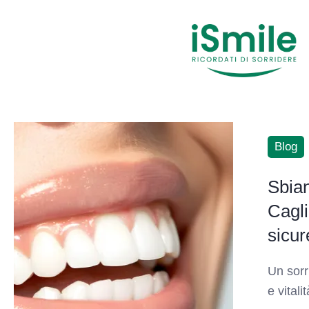
Blog
Sbia
Cagli
sicur
Un sorr
e vital