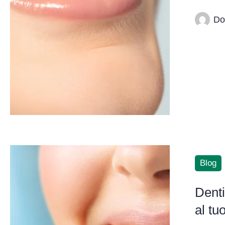
Do
Blog
Denti
al tu