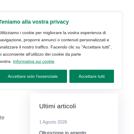
udio
Trattamenti
Servizi
Blog
Teniamo alla vostra privacy
Contatti e prenotazioni
Utilizziamo i cookie per migliorare la vostra esperienza di
navigazione, proporre annunci o contenuti personalizzati e
analizzare il nostro traffico. Facendo clic su "Accettare tutti",
si acconsente all'utilizzo dei cookie da parte
nostra.
Informativa sui cookie
Accettare solo l'essenziale
Accettare tutti
Ultimi articoli
te
1 Agosto 2026
Otturazione in argento