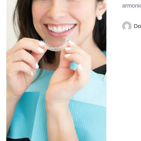
armoni
Do