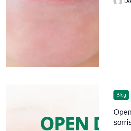
Do
Blog
Open 
sorri