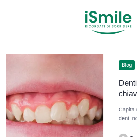
Blog
Denti
chiav
Capita 
denti n