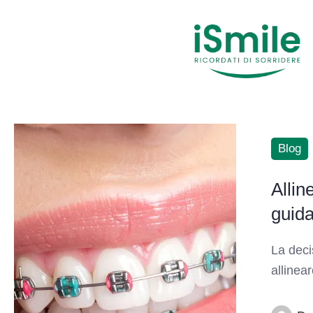
Blog
Allin
guida
La deci
allinea