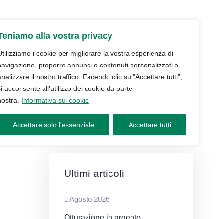
udio
Trattamenti
Servizi
Blog
Teniamo alla vostra privacy
Contatti e prenotazioni
Utilizziamo i cookie per migliorare la vostra esperienza di
navigazione, proporre annunci o contenuti personalizzati e
analizzare il nostro traffico. Facendo clic su "Accettare tutti",
si acconsente all'utilizzo dei cookie da parte
nostra.
Informativa sui cookie
Accettare solo l'essenziale
Accettare tutti
Ultimi articoli
1 Agosto 2026
Otturazione in argento