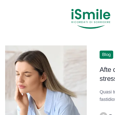
Blog
Afte 
stres
Quasi t
fastidi