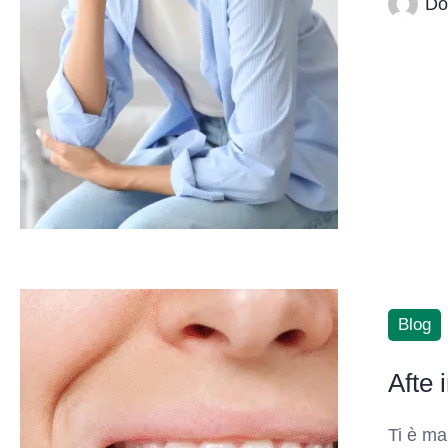
Do
Blog
Afte 
Ti è ma