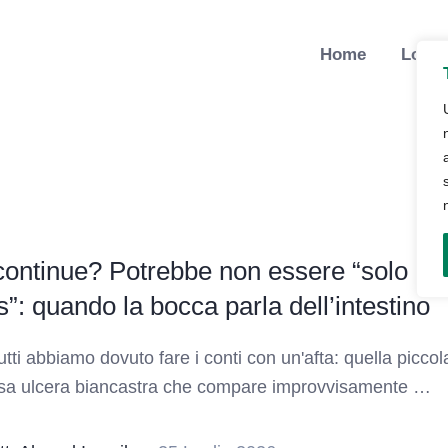
Home
Lo St
continue? Potrebbe non essere “solo
s”: quando la bocca parla dell’intestino
utti abbiamo dovuto fare i conti con un'afta: quella piccol
osa ulcera biancastra che compare improvvisamente …