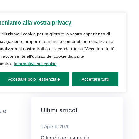
udio
Trattamenti
Servizi
Blog
Teniamo alla vostra privacy
Contatti e prenotazioni
Utilizziamo i cookie per migliorare la vostra esperienza di
navigazione, proporre annunci o contenuti personalizzati e
analizzare il nostro traffico. Facendo clic su "Accettare tutti",
si acconsente all'utilizzo dei cookie da parte
nostra.
Informativa sui cookie
Accettare solo l'essenziale
Accettare tutti
Ultimi articoli
a e
1 Agosto 2026
Otturazione in argento