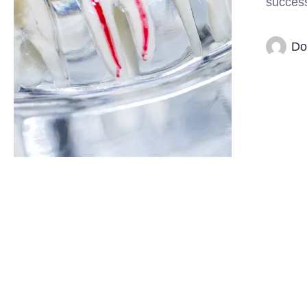
succes
Do