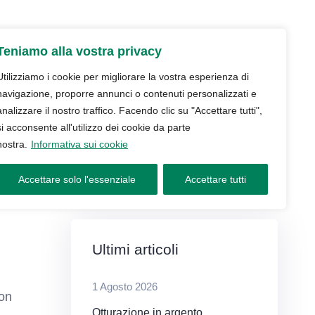
udio
Trattamenti
Servizi
Blog
Teniamo alla vostra privacy
Contatti e prenotazioni
Utilizziamo i cookie per migliorare la vostra esperienza di
navigazione, proporre annunci o contenuti personalizzati e
analizzare il nostro traffico. Facendo clic su "Accettare tutti",
si acconsente all'utilizzo dei cookie da parte
nostra.
Informativa sui cookie
Accettare solo l'essenziale
Accettare tutti
Ultimi articoli
1 Agosto 2026
con
Otturazione in argento