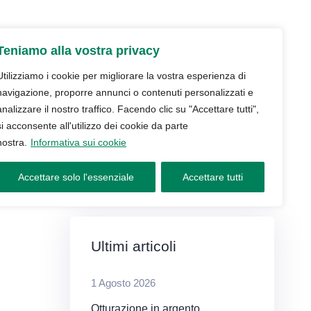
udio
Trattamenti
Servizi
Blog
Teniamo alla vostra privacy
Contatti e prenotazioni
Utilizziamo i cookie per migliorare la vostra esperienza di
navigazione, proporre annunci o contenuti personalizzati e
analizzare il nostro traffico. Facendo clic su "Accettare tutti",
si acconsente all'utilizzo dei cookie da parte
nostra.
Informativa sui cookie
Accettare solo l'essenziale
Accettare tutti
Ultimi articoli
1 Agosto 2026
Otturazione in argento