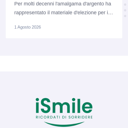
Per molti decenni l'amalgama d'argento ha
rappresentato il materiale d'elezione per il
restauro dei denti posteriori colpiti da carie.
1 Agosto 2026
Caratterizzate da tantissima resistenza
meccanica alla masticazione e da una
notevole longevità, queste otturazioni scure
fanno ancora mostra di sé nella bocca di
milioni di pazienti. Tuttavia, con il passare
degli anni e l'evoluzione dell'odontoiatria
moderna, …