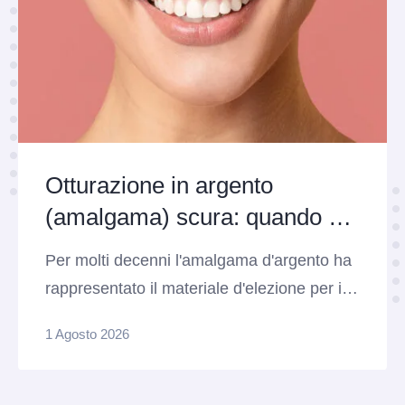
Otturazione in argento
(amalgama) scura: quando e
perché sostituirla
Per molti decenni l'amalgama d'argento ha
rappresentato il materiale d'elezione per il
restauro dei denti posteriori colpiti da carie.
1 Agosto 2026
Caratterizzate da tantissima resistenza
meccanica alla masticazione e da una
notevole longevità, queste otturazioni scure