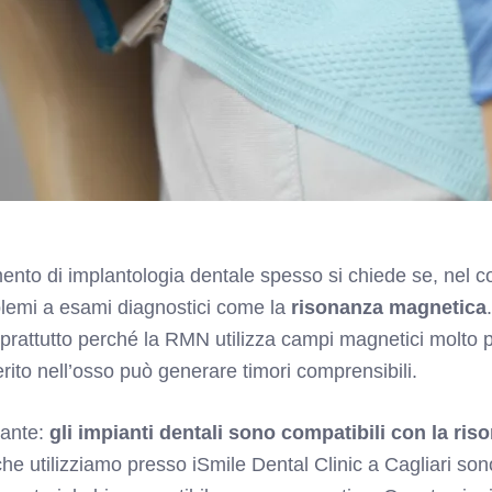
ento di implantologia dentale spesso si chiede se, nel co
blemi a esami diagnostici come la
risonanza magnetica
rattutto perché la RMN utilizza campi magnetici molto po
erito nell’osso può generare timori comprensibili.
rante:
gli impianti dentali sono compatibili con la ri
he utilizziamo presso iSmile Dental Clinic a Cagliari sono 