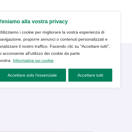
udio
Trattamenti
Servizi
Blog
Teniamo alla vostra privacy
Contatti e prenotazioni
Utilizziamo i cookie per migliorare la vostra esperienza di
navigazione, proporre annunci o contenuti personalizzati e
analizzare il nostro traffico. Facendo clic su "Accettare tutti",
si acconsente all'utilizzo dei cookie da parte
nostra.
Informativa sui cookie
ono compatibili?
Accettare solo l'essenziale
Accettare tutti