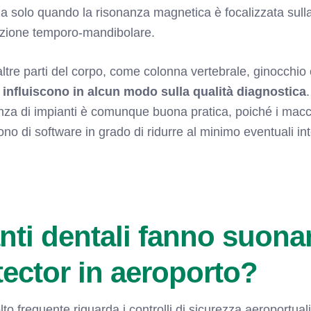
a solo quando la risonanza magnetica è focalizzata sull
olazione temporo-mandibolare.
ltre parti del corpo, come colonna vertebrale, ginocchi
 influiscono in alcun modo sulla qualità diagnostica
nza di impianti è comunque buona pratica, poiché i macch
o di software in grado di ridurre al minimo eventuali in
nti dentali fanno suonar
tector in aeroporto?
o frequente riguarda i controlli di sicurezza aeroportual