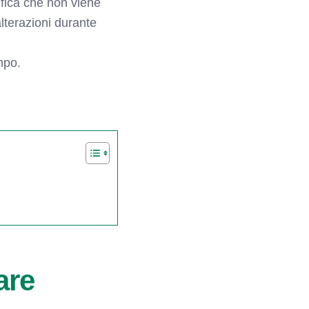
fica che non viene
lterazioni durante
mpo.
are