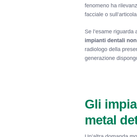
fenomeno ha rilevanz
facciale o sull’artic
Se l’esame riguarda a
impianti dentali non
radiologo della prese
generazione dispongon
Gli impia
metal de
Un’altra domanda molt