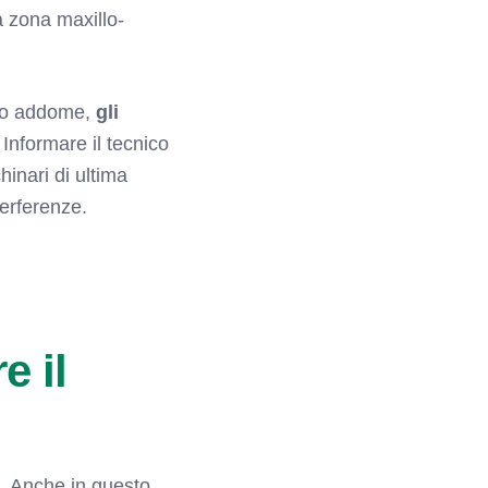
a zona maxillo-
o o addome,
gli
. Informare il tecnico
inari di ultima
terferenze.
e il
i. Anche in questo