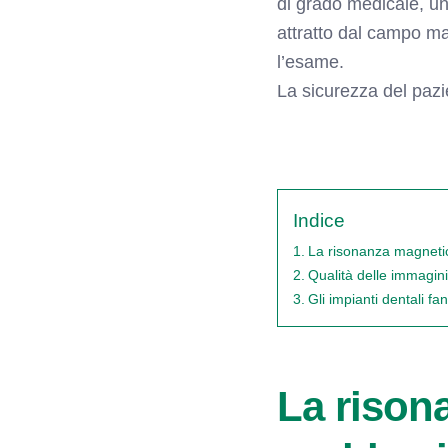
di grado medicale, u
attratto dal campo ma
l’esame.
La sicurezza del pazi
Indice
La risonanza magnetic
Qualità delle immagini 
Gli impianti dentali f
La rison