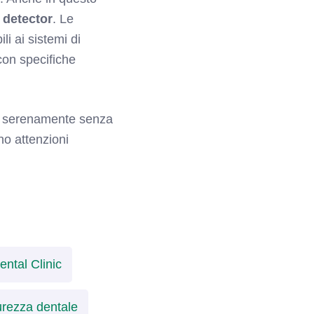
l detector
. Le
ili ai sistemi di
 con specifiche
re serenamente senza
ano attenzioni
ental Clinic
urezza dentale