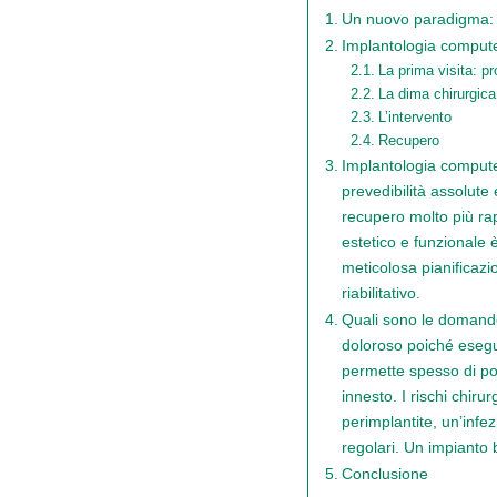
Un nuovo paradigma: l
Implantologia compute
La prima visita: pr
La dima chirurgica
L’intervento
Recupero
Implantologia computer
prevedibilità assolute 
recupero molto più rap
estetico e funzionale 
meticolosa pianificazi
riabilitativo.
Quali sono le domande
doloroso poiché esegui
permette spesso di po
innesto. I rischi chiru
perimplantite, un’infe
regolari. Un impianto 
Conclusione