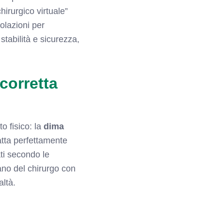
irurgico virtuale”
olazioni per
stabilità e sicurezza,
corretta
o fisico: la
dima
atta perfettamente
ati secondo le
ano del chirurgo con
altà.