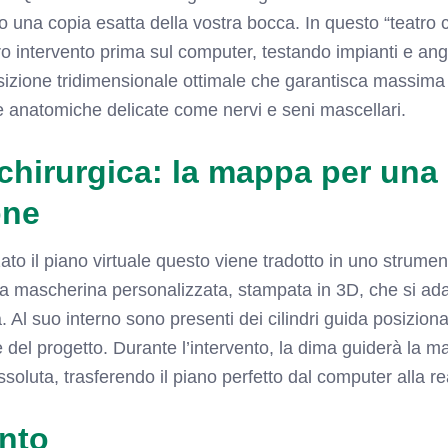
una copia esatta della vostra bocca. In questo “teatro ch
ro intervento prima sul computer, testando impianti e ang
osizione tridimensionale ottimale che garantisca massima 
re anatomiche delicate come nervi e seni mascellari.
chirurgica: la mappa per una 
one
zato il piano virtuale questo viene tradotto in uno strument
na mascherina personalizzata, stampata in 3D, che si ad
a. Al suo interno sono presenti dei cilindri guida posizion
 del progetto. Durante l’intervento, la dima guiderà la m
soluta, trasferendo il piano perfetto dal computer alla re
ento