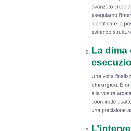
avanzato creando 
eseguiamo l’inte
identificare la p
evitando struttu
La dima 
esecuzi
Una volta finaliz
chirurgica
. È u
alla vostra arcat
coordinate esatte
una precisione as
L’interv