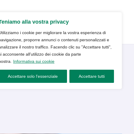
udio
Trattamenti
Servizi
Blog
Teniamo alla vostra privacy
Contatti e prenotazioni
Utilizziamo i cookie per migliorare la vostra esperienza di
navigazione, proporre annunci o contenuti personalizzati e
analizzare il nostro traffico. Facendo clic su "Accettare tutti",
si acconsente all'utilizzo dei cookie da parte
nostra.
Informativa sui cookie
che devi sapere
Accettare solo l'essenziale
Accettare tutti