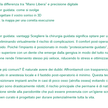
a differenza tra “Mano Libera” e precisione digitale
r guidata: come si svolge
ogettare il vostro sorriso in 3D
: la mappa per una corretta esecuzione
 guidata: vantaggi Scegliere la chirurgia guidata significa optare per 
eliminando virtualmente il rischio di complicazioni. Il comfort post-operat
ido. Poiché l’impianto è posizionato in modo “protesicamente guidato”, 
è superiore con un dente che emerge dalla gengiva in modo del tutto nat
one rende l’intervento stesso più veloce, riducendo lo stress e ottimizza
 più comuni? È naturale avere dei dubbi. Affrontiamoli con trasparenza
to in anestesia locale e il fastidio post-operatorio è minimo. Questa tec
sizionare impianti anche in casi di poco osso (atrofia ossea) evitando
rgici sono drasticamente ridotti; il rischio principale che permane è di nat
zione simile alla parodontite che può essere prevenuta con un’igiene scr
ben curato è progettato per durare potenzialmente tutta la vita.