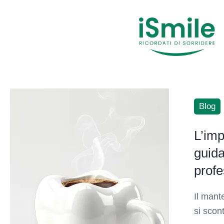
Blog
L’imp
guida
profe
Il mant
si scon