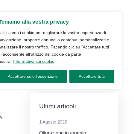
udio
Trattamenti
Servizi
Blog
Teniamo alla vostra privacy
Contatti e prenotazioni
Utilizziamo i cookie per migliorare la vostra esperienza di
navigazione, proporre annunci o contenuti personalizzati e
analizzare il nostro traffico. Facendo clic su "Accettare tutti",
si acconsente all'utilizzo dei cookie da parte
nostra.
Informativa sui cookie
Accettare solo l'essenziale
Accettare tutti
Ultimi articoli
e
1 Agosto 2026
Otturazione in argento