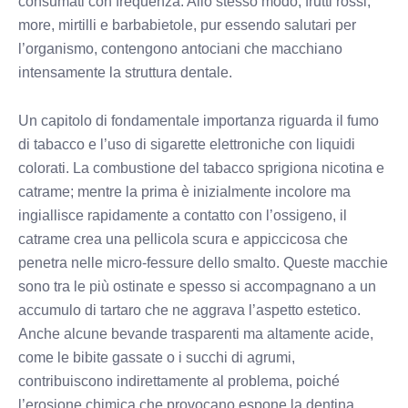
consumati con frequenza. Allo stesso modo, frutti rossi,
more, mirtilli e barbabietole, pur essendo salutari per
l’organismo, contengono antociani che macchiano
intensamente la struttura dentale.
Un capitolo di fondamentale importanza riguarda il fumo
di tabacco e l’uso di sigarette elettroniche con liquidi
colorati. La combustione del tabacco sprigiona nicotina e
catrame; mentre la prima è inizialmente incolore ma
ingiallisce rapidamente a contatto con l’ossigeno, il
catrame crea una pellicola scura e appiccicosa che
penetra nelle micro-fessure dello smalto. Queste macchie
sono tra le più ostinate e spesso si accompagnano a un
accumulo di tartaro che ne aggrava l’aspetto estetico.
Anche alcune bevande trasparenti ma altamente acide,
come le bibite gassate o i succhi di agrumi,
contribuiscono indirettamente al problema, poiché
l’erosione chimica che provocano espone la dentina