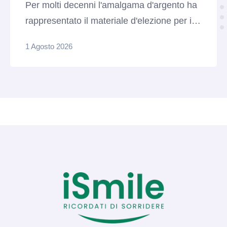
Per molti decenni l'amalgama d'argento ha
rappresentato il materiale d'elezione per il
restauro dei denti posteriori colpiti da carie.
1 Agosto 2026
Caratterizzate da tantissima resistenza
meccanica alla masticazione e da una
notevole longevità, queste otturazioni scure
fanno ancora mostra di sé nella bocca di
milioni di pazienti. Tuttavia, con il passare
degli anni e l'evoluzione dell'odontoiatria
moderna, …