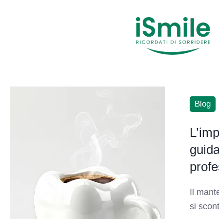
Blog
L’imp
guida
profe
Il mant
si scon