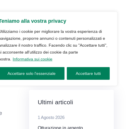
udio
Trattamenti
Servizi
Blog
Teniamo alla vostra privacy
Contatti e prenotazioni
Utilizziamo i cookie per migliorare la vostra esperienza di
navigazione, proporre annunci o contenuti personalizzati e
analizzare il nostro traffico. Facendo clic su "Accettare tutti",
si acconsente all'utilizzo dei cookie da parte
nostra.
Informativa sui cookie
Accettare solo l'essenziale
Accettare tutti
Ultimi articoli
e
1 Agosto 2026
Otturazione in argento