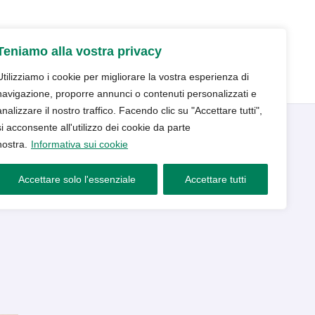
udio
Trattamenti
Servizi
Blog
Teniamo alla vostra privacy
Contatti e prenotazioni
Utilizziamo i cookie per migliorare la vostra esperienza di
navigazione, proporre annunci o contenuti personalizzati e
analizzare il nostro traffico. Facendo clic su "Accettare tutti",
si acconsente all'utilizzo dei cookie da parte
nostra.
Informativa sui cookie
e devi sapere
Accettare solo l'essenziale
Accettare tutti