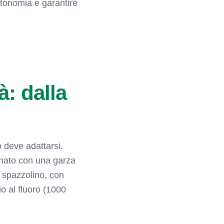
autonomia e garantire
à: dalla
 deve adattarsi.
onato con una garza
mo spazzolino, con
io al fluoro (1000