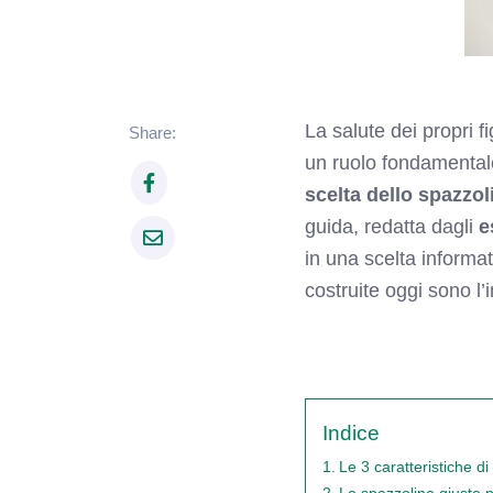
La salute dei propri fi
Share:
un ruolo fondamentale,
scelta dello spazzol
guida, redatta dagli
e
in una scelta informa
costruite oggi sono l’
Indice
Le 3 caratteristiche d
Lo spazzolino giusto p