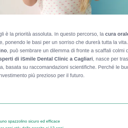
gli è la priorità assoluta. In questo percorso, la
cura ora
 ponendo le basi per un sorriso che durerà tutta la vita.
ino
, può sembrare un dilemma di fronte a scaffali colmi 
sperti di iSmile Dental Clinic a Cagliari
, nasce per tra
ta, basata su raccomandazioni scientifiche. Perché le bu
investimento più prezioso per il futuro.
i uno spazzolino sicuro ed efficace
er ogni età: dalla nascita ai 12 anni