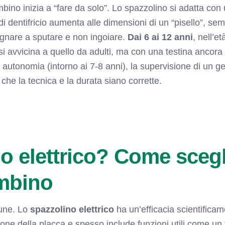
ambino inizia a “fare da solo”. Lo spazzolino si adatta co
di dentifricio aumenta alle dimensioni di un “pisello”, sem
egnare a sputare e non ingoiare.
Dai 6 ai 12 anni
, nell’e
 si avvicina a quello da adulti, ma con una testina anco
 autonomia (intorno ai 7-8 anni), la supervisione di un g
 che la tecnica e la durata siano corrette.
o elettrico? Come scegl
ambino
une. Lo
spazzolino elettrico
ha un’efficacia scientifica
ione della placca e spesso include funzioni utili come un 