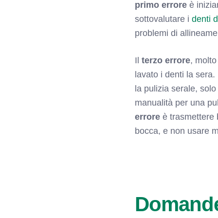
primo errore
è inizia
sottovalutare i
denti d
problemi di allineamen
Il
terzo errore
, molto
lavato i denti la sera
la pulizia serale, sol
manualità per una puli
errore
è trasmettere b
bocca, e non usare m
Domande 