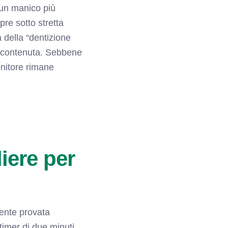
n un manico più
pre sotto stretta
tà della “dentizione
ra contenuta. Sebbene
enitore rimane
iere per
mente provata
timer di due minuti,