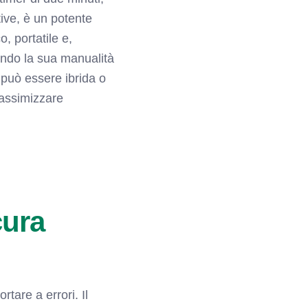
tive, è un potente
o, portatile e,
ando la sua manualità
e può essere ibrida o
massimizzare
cura
tare a errori. Il