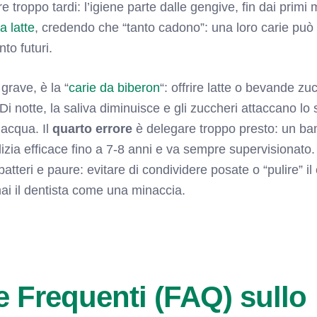
re troppo tardi: l’igiene parte dalle gengive, fin dai primi 
a latte
, credendo che “tanto cadono”: una loro carie può 
to futuri.
 grave, è la “
carie da biberon
“: offrire latte o bevande z
. Di notte, la saliva diminuisce e gli zuccheri attaccano l
o acqua. Il
quarto errore
è delegare troppo presto: un ba
zia efficace fino a 7-8 anni e va sempre supervisionato. I
atteri e paure: evitare di condividere posate o “pulire” il
ai il dentista come una minaccia.
Frequenti (FAQ) sullo