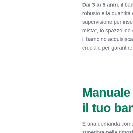
Dai 3 ai 5 anni
, il b
robusto e la quantità 
supervisione per ins
mista”, lo spazzolino
il bambino acquisisca
cruciale per garantire
Manuale 
il tuo b
È una domanda com
superiore nella rimoz