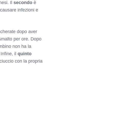
mesi. Il
secondo
è
causare infezioni e
uccherate dopo aver
o smalto per ore. Dopo
mbino non ha la
nfine, il
quinto
 ciuccio con la propria