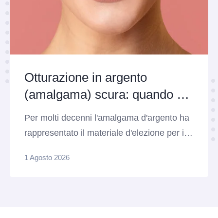
Otturazione in argento
(amalgama) scura: quando e
perché sostituirla
Per molti decenni l'amalgama d'argento ha
rappresentato il materiale d'elezione per il
restauro dei denti posteriori colpiti da carie.
1 Agosto 2026
Caratterizzate da tantissima resistenza
meccanica alla masticazione e da una
notevole longevità, queste otturazioni scure
fanno ancora mostra di sé nella bocca di