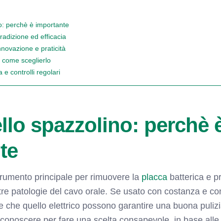
no: perchè è importante
radizione ed efficacia
nnovazione e praticità
: come sceglierlo
 e controlli regolari
ello spazzolino: perchè 
te
trumento principale per rimuovere la
placca
batterica e p
altre patologie del cavo orale. Se usato con costanza e con
e che quello elettrico possono garantire una buona pulizi
e conoscere per fare una scelta consapevole, in base alle