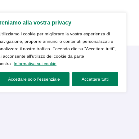
udio
Trattamenti
Servizi
Blog
Teniamo alla vostra privacy
Contatti e prenotazioni
Utilizziamo i cookie per migliorare la vostra esperienza di
navigazione, proporre annunci o contenuti personalizzati e
analizzare il nostro traffico. Facendo clic su "Accettare tutti",
si acconsente all'utilizzo dei cookie da parte
nostra.
Informativa sui cookie
e scegliere?
Accettare solo l'essenziale
Accettare tutti