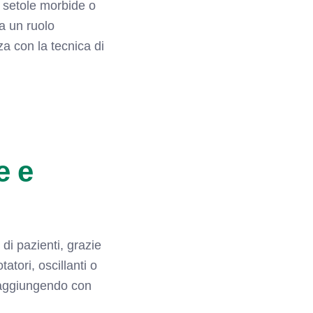
n setole morbide o
a un ruolo
a con la tecnica di
e e
i pazienti, grazie
atori, oscillanti o
 raggiungendo con