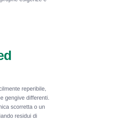
ed
ilmente reperibile,
e gengive differenti.
nica scorretta o un
iando residui di