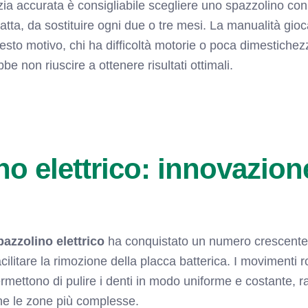
zia accurata è consigliabile scegliere uno spazzolino co
tta, da sostituire ogni due o tre mesi. La manualità gioc
sto motivo, chi ha difficoltà motorie o poca dimestichezz
 non riuscire a ottenere risultati ottimali.
no elettrico: innovazion
pazzolino elettrico
ha conquistato un numero crescente d
cilitare la rimozione della placca batterica. I movimenti rot
permettono di pulire i denti in modo uniforme e costante,
he le zone più complesse.