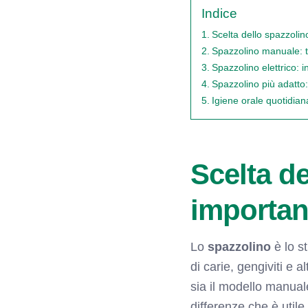
Indice
Scelta dello spazzoli
Spazzolino manuale: t
Spazzolino elettrico: i
Spazzolino più adatto
Igiene orale quotidiana
Scelta d
importan
Lo
spazzolino
è lo s
di carie, gengiviti e 
sia il modello manual
differenze che è util