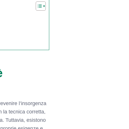
è
revenire l’insorgenza
 la tecnica corretta,
a. Tuttavia, esistono
 proprie esigenze e