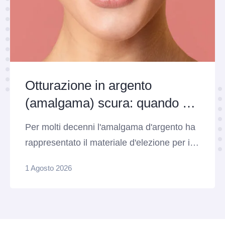
Otturazione in argento
(amalgama) scura: quando e
perché sostituirla
Per molti decenni l'amalgama d'argento ha
rappresentato il materiale d'elezione per il
restauro dei denti posteriori colpiti da carie.
1 Agosto 2026
Caratterizzate da tantissima resistenza
meccanica alla masticazione e da una
notevole longevità, queste otturazioni scure
fanno ancora mostra di sé nella bocca di